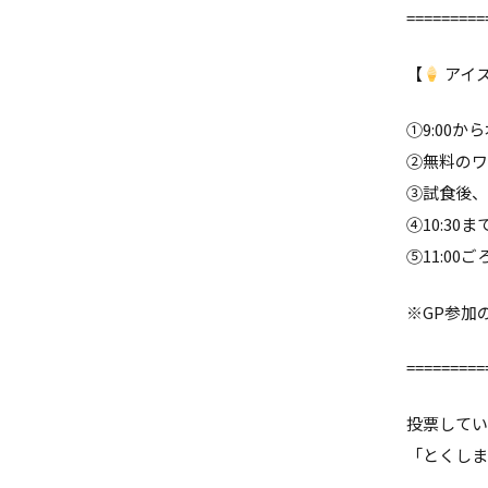
=========
【
アイス
①9:00
②無料のワ
③試食後
④10:30
⑤11:00
※GP参加
=========
投票してい
「とくしま